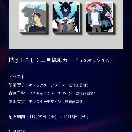
NOVELTY
I
G
N
-
G
GREETING
R
-
e
R
A
e
w
A
a
w
k
a
e
k
n
描き下ろしミニ色紙風カード
（３種ランダム）
e
i
n
n
i
g
イラスト
n
g
須藤智子
（キャラクターデザイン・総作画監督）
古住千秋
（サブキャラクターデザイン・総作画監督）
徳田大貴
（モンスターデザイン・総作画監督）
配布期間：
11月29日（金）～12月6日（金）
注意事項