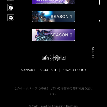
F
a
c
e
b
o
o
k
SCROLL
ア
ニ
プ
SUPPORT
ABOUT SITE
PRIVACY POLICY
レ
ッ
ク
ス
このホームページに掲載されている著作物の無断利用を禁じ
ます。
OFFICIAL
X
t
© Solo Leveling Animation Partners