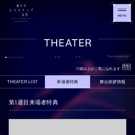
俺
だ
俺
け
だ
レ
け
ベ
レ
ル
ベ
T
ア
ル
H
ッ
ア
E
プ
ッ
A
な
プ
NEWS
T
件
15歳以上がご覧になれます
な
E
S
件
R
O
THEATER LIST
来場者特典
舞台挨拶情報
S
MOVIE
L
O
O
L
L
INTRODUCTION
O
第1週目来場者特典
E
L
V
E
E
THEATER
V
L
E
I
L
N